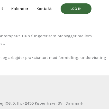
Kalender
Kontakt
LOG IN
monterapeut. Hun fungerer som brobygger mellem
st.
n og arbejder praksisnært med formidling, undervisning
j 106, 5. th. · 2450 København SV · Danmark