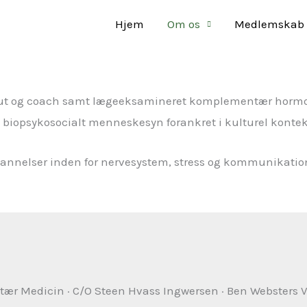
Hjem
Om os
Medlemskab
erapeut og coach samt lægeeksamineret komplementær hor
, biopsykosocialt menneskesyn forankret i kulturel kontek
dannelser inden for nervesystem, stress og kommunikatio
r Medicin · C/O Steen Hvass Ingwersen · Ben Websters Ve